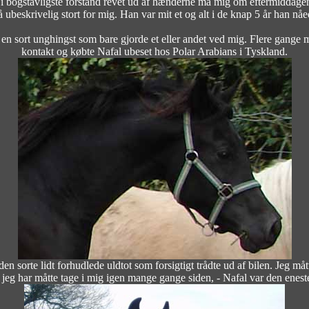
 i bogstavligste forstand revet ud af hænderne må mig om eftermiddage
så ubeskrivelig stort for mig. Han var mit et og alt i de knap 5 år han nåe
af en sort unghingst som bare gjorde et eller andet ved mig. Flere gange 
kontakt og købte Nafal ubeset hos Polar Arabians i Tyskland.
 sorte lidt forhudlede uldtot som forsigtigt trådte ud af bilen. Jeg mått
 jeg har måtte tage i mig igen mange gange siden, - Nafal var den enes