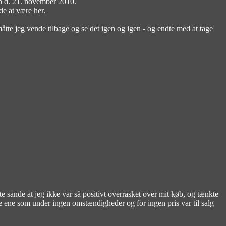
n d. 21. november 2010.
de at være her.
måtte jeg vende tilbage og se det igen og igen - og endte med at tage
e sande at jeg ikke var så positivt overrasket over mit køb, og tænkte
te ene som under ingen omstændigheder og for ingen pris var til salg