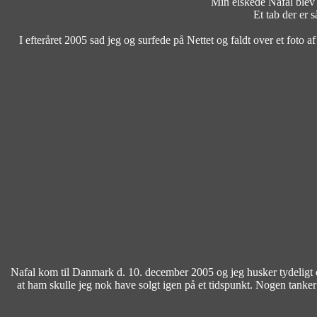
Min elskede Nafal blev
Et tab der er 
I efteråret 2005 sad jeg og surfede på Nettet og faldt over et foto 
Nafal kom til Danmark d. 10. december 2005 og jeg husker tydeligt den
at ham skulle jeg nok have solgt igen på et tidspunkt. Nogen tanker